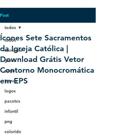
Post
todos
Ícones Sete Sacramentos
todos
da Igreja Católica |
contorno
Download Grátis Vetor
grátis
Contorno Monocromática
pago
em EPS
ícones
logos
pacotes
infantil
png
colorido