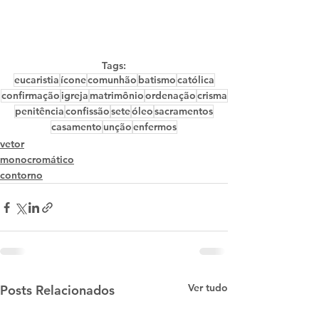
Tags:
eucaristia
ícone
comunhão
batismo
católica
confirmação
igreja
matrimônio
ordenação
crisma
penitência
confissão
sete
óleo
sacramentos
casamento
unção
enfermos
vetor
monocromático
contorno
Ver tudo
Posts Relacionados