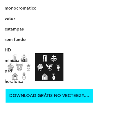
monocromático
vetor
estampas
sem fundo
HD
minimalista
psd
heráldica
DOWNLOAD GRÁTIS NO VECTEEZY.COM