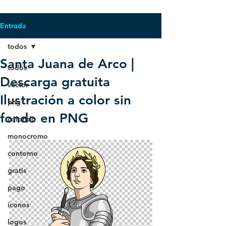
Entrada
todos
Santa Juana de Arco |
todos
Descarga gratuita
vector
Ilustración a color sin
png
fondo en PNG
colorido
monocromo
contorno
gratis
pago
iconos
logos