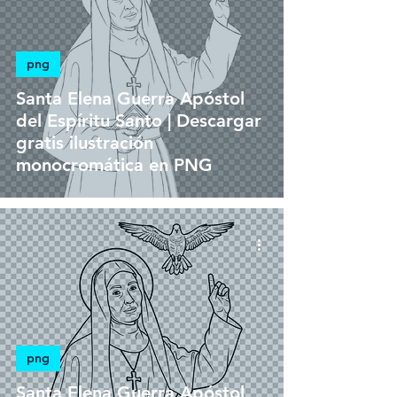
png
Santa Elena Guerra Apóstol
del Espíritu Santo | Descargar
gratis ilustración
monocromática en PNG
png
Santa Elena Guerra Apóstol