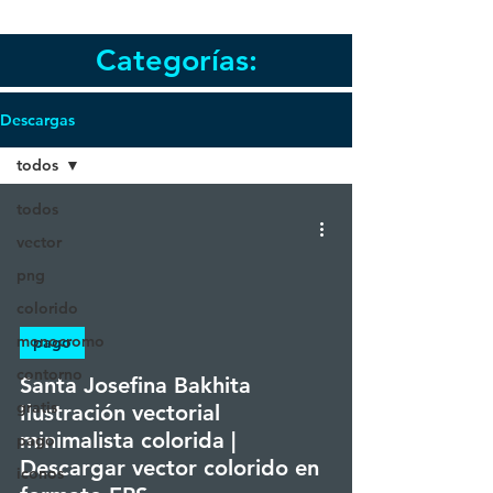
Categorías:
Descargas
todos
todos
vector
png
colorido
monocromo
pago
contorno
Santa Josefina Bakhita
gratis
Ilustración vectorial
minimalista colorida |
pago
Descargar vector colorido en
iconos