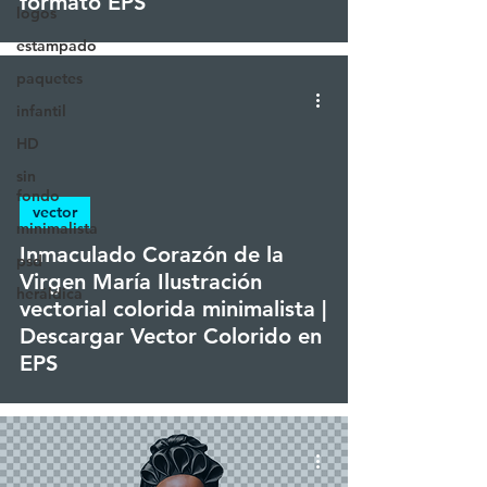
formato EPS
logos
estampado
paquetes
infantil
HD
sin
fondo
vector
minimalista
Inmaculado Corazón de la
psd
Virgen María Ilustración
heráldica
vectorial colorida minimalista |
Descargar Vector Colorido en
EPS