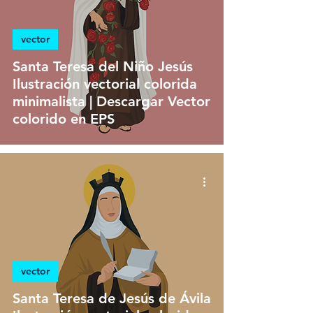
vector
Santa Teresa del Niño Jesús
Ilustración vectorial colorida
minimalista | Descargar Vector
colorido en EPS
vector
Santa Teresa de Jesús de Ávila