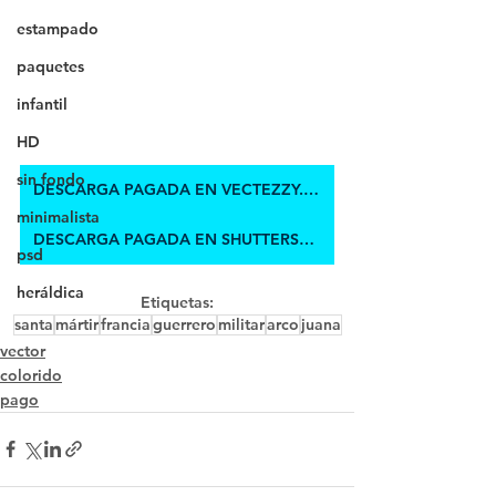
estampado
paquetes
infantil
HD
sin fondo
DESCARGA PAGADA EN VECTEZZY.COM
minimalista
DESCARGA PAGADA EN SHUTTERSTOCK
psd
heráldica
Etiquetas:
santa
mártir
francia
guerrero
militar
arco
juana
vector
colorido
pago