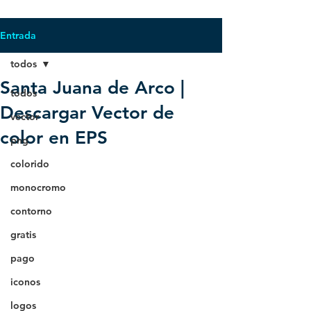
Entrada
todos
Santa Juana de Arco |
todos
Descargar Vector de
vector
color en EPS
png
colorido
monocromo
contorno
gratis
pago
iconos
logos