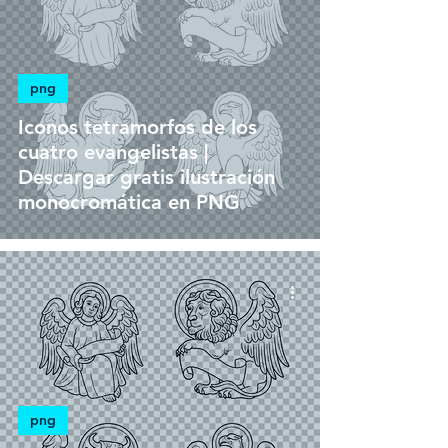
png
Iconos tetramorfos de los
cuatro evangelistas |
Descargar gratis ilustración
monocromática en PNG
png