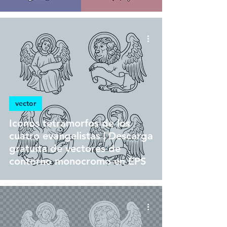
vector
Iconos tetramorfos de los
cuatro evangelistas | Descarga
gratuita de vectores de
contorno monocromo en EPS