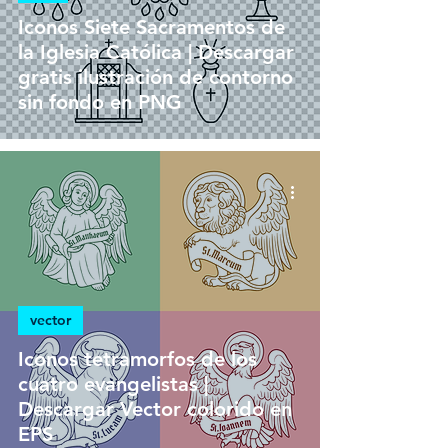
Iconos Siete Sacramentos de
la Iglesia Católica | Descargar
gratis ilustración de contorno
sin fondo en PNG
vector
Iconos tetramorfos de los
cuatro evangelistas |
Descargar Vector colorido en
EPS