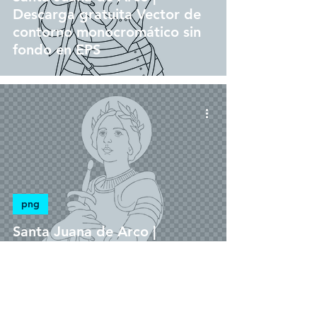
Descarga gratuita Vector de
contorno monocromático sin
fondo en EPS
png
Santa Juana de Arco |
Descarga gratuita Ilustración
monocromática sin fondo en
PNG