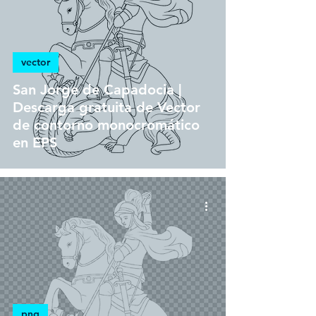
vector
San Jorge de Capadocia |
Descarga gratuita de Vector
de contorno monocromático
en EPS
png