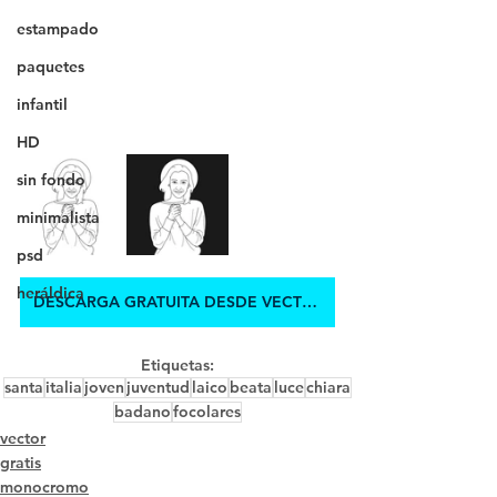
estampado
paquetes
infantil
HD
sin fondo
minimalista
psd
heráldica
DESCARGA GRATUITA DESDE VECTEZZY.COM
Etiquetas:
santa
italia
joven
juventud
laico
beata
luce
chiara
badano
focolares
vector
gratis
monocromo