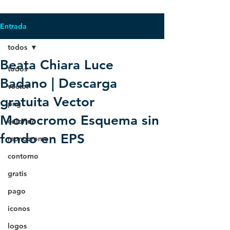
Entrada
todos
Beata Chiara Luce
todos
Badano | Descarga
vector
gratuita Vector
png
Monocromo Esquema sin
colorido
fondo en EPS
monocromo
contorno
gratis
pago
iconos
logos