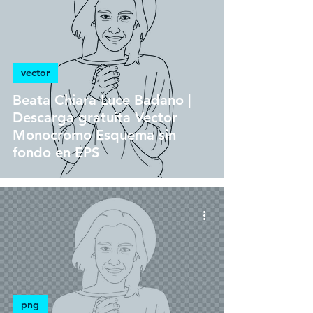
vector
Beata Chiara Luce Badano |
Descarga gratuita Vector
Monocromo Esquema sin
fondo en EPS
png