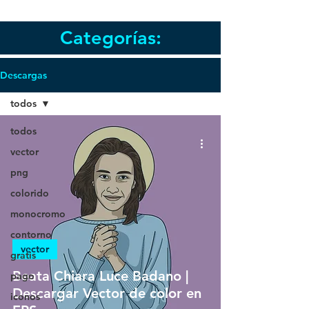
Categorías:
Descargas
todos
todos
vector
png
colorido
monocromo
contorno
vector
gratis
Beata Chiara Luce Badano |
pago
Descargar Vector de color en
iconos