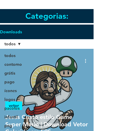
Categorias:
Downloads
todos
todos
contorno
grátis
pago
ícones
logos
vetor
pacotes
Jesus Cristo estilo Game
infantil
Super Mario | Download Vetor
png