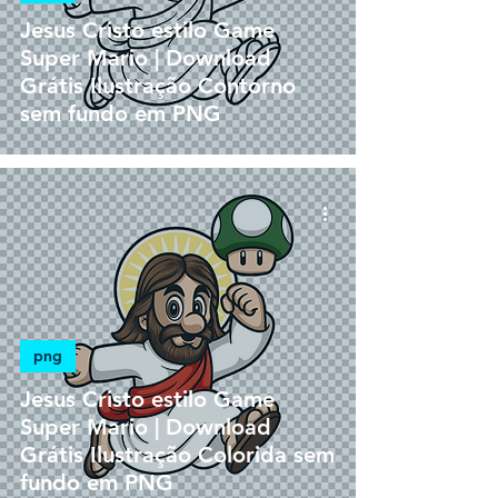
Jesus Cristo estilo Game
Super Mario | Download
Grátis Ilustração Contorno
sem fundo em PNG
png
Jesus Cristo estilo Game
Super Mario | Download
Grátis Ilustração Colorida sem
fundo em PNG