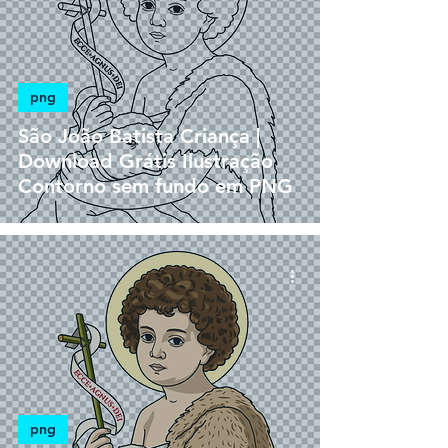
png
São João Batista Criança |
Download Grátis Ilustração
Contorno sem fundo em PNG
png