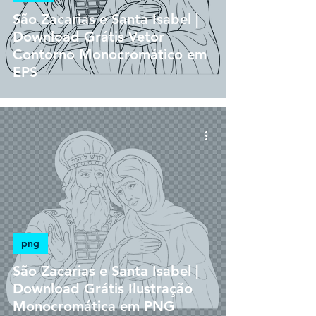
São Zacarias e Santa Isabel |
Download Grátis Vetor
Contorno Monocromático em
EPS
png
São Zacarias e Santa Isabel |
Download Grátis Ilustração
Monocromática em PNG