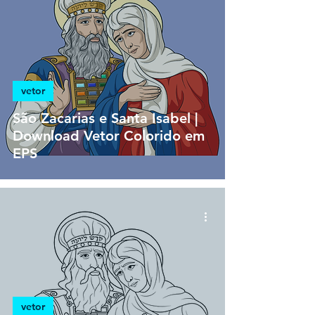
vetor
São Zacarias e Santa Isabel |
Download Vetor Colorido em
EPS
vetor