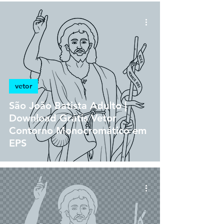
vetor
São João Batista Adulto |
Download Grátis Vetor
Contorno Monocromático em
EPS