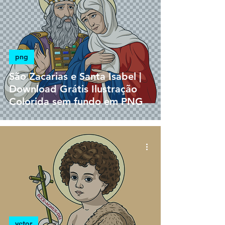
png
São Zacarias e Santa Isabel |
Download Grátis Ilustração
Colorida sem fundo em PNG
vetor