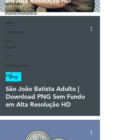
em Alta Resolução HD
colorido
monocromático
vetor
estampas
sem
fundo
HD
minimalista
psd
png
heráldica
São João Batista Adulto |
Download PNG Sem Fundo
em Alta Resolução HD