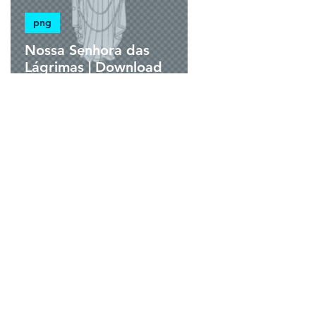
png
Nossa Senhora das
Lágrimas | Download
Grátis Ilustração
Monocromática em PNG