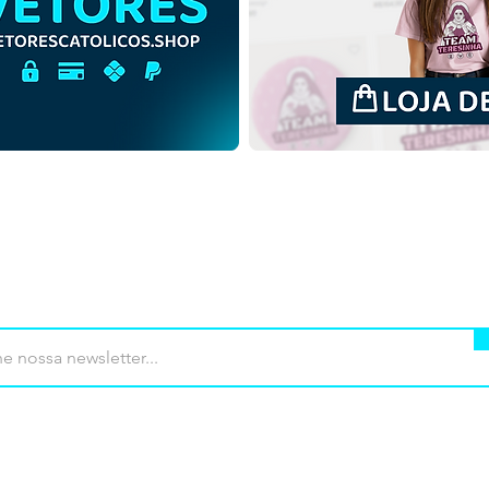
mprar
Termos de uso
Contato
Contrib