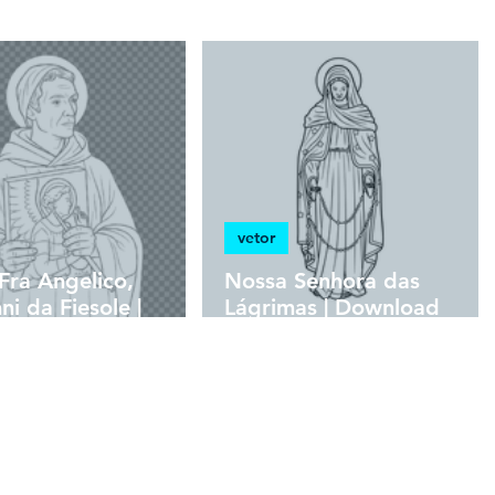
vetor
Fra Angelico,
Nossa Senhora das
ni da Fiesole |
Lágrimas | Download
oad Grátis
Grátis Vetor Contorno
ação Monocromática
Monocromática em EPS
NG