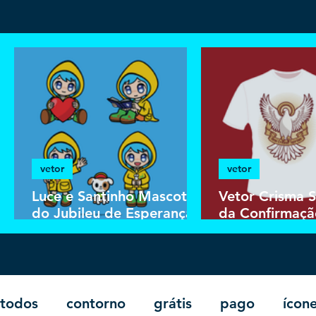
vetor
vetor
Luce e Santinho Mascotes
Vetor Crisma 
do Jubileu de Esperança
da Confirmaçã
2025 | Download Vetor
de Camisa Cat
Colorido em EPS
Vetorizada
todos
contorno
grátis
pago
ícon