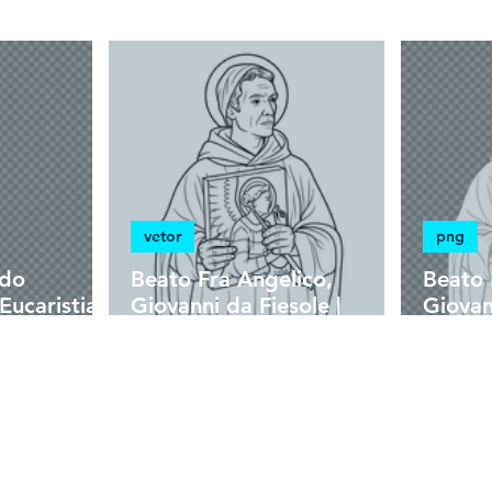
ista
psd
heráldica
vetor
png
 do
Beato Fra Angelico,
Beato 
ucaristia |
Giovanni da Fiesole |
Giovan
is
Download Grátis Vetor
Downl
ocromática
Contorno Monocromática
Ilustr
em EPS
em P