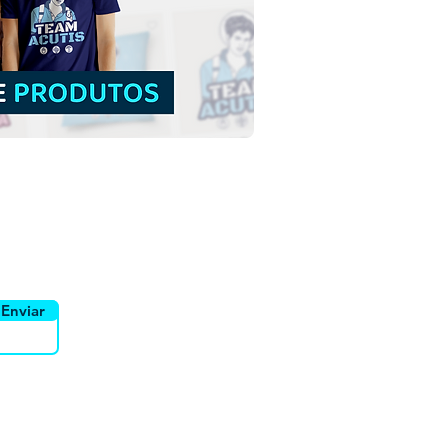
uidor
Canais
Enviar