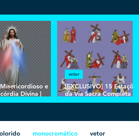
vetor
 Misericordioso e
[EXCLUSIVO] 15 Estaçõe
córdia Divina |
da Via Sacra Completa |
load PNG e PSD
Download Vetor Colorido
undo em Alta
em EPS
ução HD
olorido
monocromático
vetor