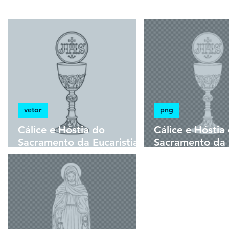
estampas
sem fundo
HD
minimal
vetor
png
Cálice e Hóstia do
Cálice e Hóstia
Sacramento da Eucaristia |
Sacramento da E
Download Grátis Vetor
Download Grát
Contorno Monocromática
Ilustração Mon
em EPS
em PNG