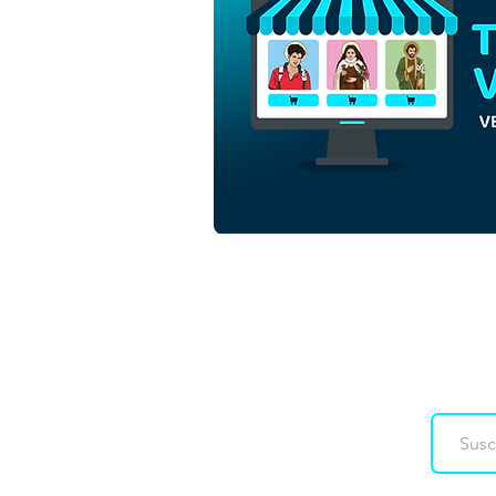
San Padre Pío de Pietrelcina
Ilustración vectorial
minimalista colorida |
Descargar vector colorido
en formato EPS
Downloads
Co