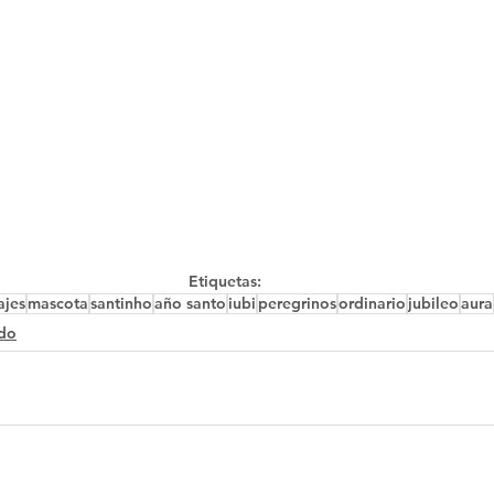
Etiquetas:
ajes
mascota
santinho
año santo
iubi
peregrinos
ordinario
jubileo
aura
ido