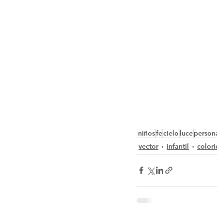
niños
fe
cielo
luce
person
vector
infantil
color