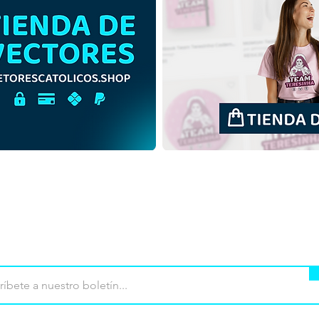
Santa Josefina Bakhita
Los 
Ilustración vectorial
San 
minimalista colorida |
Mate
Descargar vector colorido
fond
en formato EPS
mpra
Terminos de uso
Contacto
Contribu