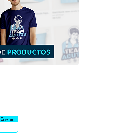
4 Evangelistas San Juan,
Lucas, San Marcos y San
o | Descargar PNG sin
o en alta resolución HD
yente
Canais
Enviar