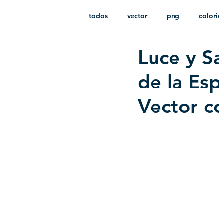
todos
vector
png
color
Luce y S
estampado
paquetes
i
de la Es
Vector c