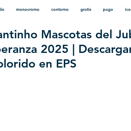
ido
monocromo
contorno
gratis
pago
ic
antinho Mascotas del Ju
nfantil
HD
sin fondo
minimalista
psd
herá
peranza 2025 | Descarga
olorido en EPS