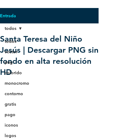
Entrada
todos
Santa Teresa del Niño
todos
Jesús | Descargar PNG sin
vector
fondo en alta resolución
png
HD
colorido
monocromo
contorno
gratis
pago
iconos
logos