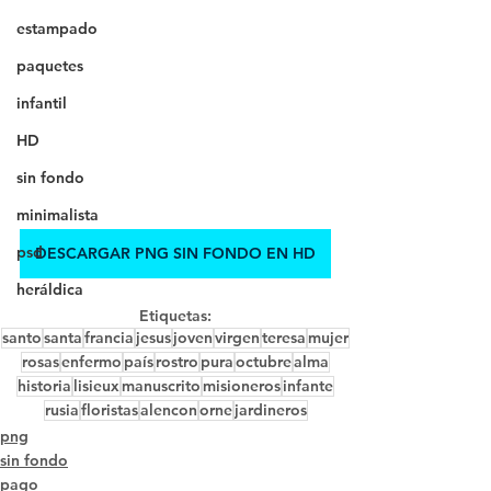
estampado
paquetes
infantil
HD
sin fondo
minimalista
psd
DESCARGAR PNG SIN FONDO EN HD
heráldica
Etiquetas:
santo
santa
francia
jesus
joven
virgen
teresa
mujer
rosas
enfermo
país
rostro
pura
octubre
alma
historia
lisieux
manuscrito
misioneros
infante
rusia
floristas
alencon
orne
jardineros
png
sin fondo
pago