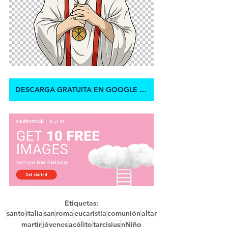
DESCARGA GRATUITA EN GOOGLE DRIVE
Etiquetas:
santo
italia
san
roma
eucaristía
comunión
altar
martir
jóvenes
acólito
tarcisius
nNiño