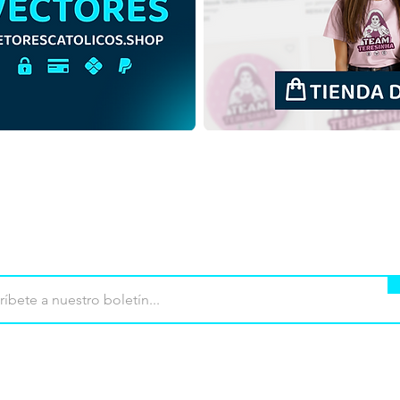
San Tarsicio de Roma |
San 
Descarga gratuita Esquema
Desc
Ilustración Sin fondo PNG
Colo
mpra
Terminos de uso
Contacto
Contribu