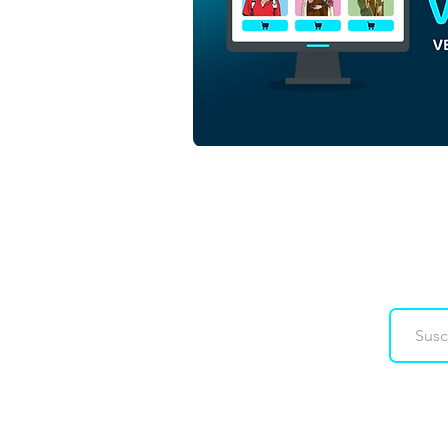
San Tarsicio de Roma |
Descarga gratuita de Vector
de contorno monocromático
en EPS
Downloads
Co