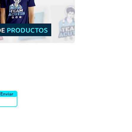
Tarsicio de Roma |
arga Gratis Ilustración
reada sin fondo en PNG
yente
Canais
Enviar