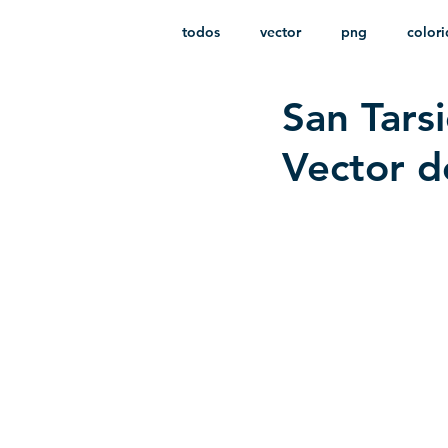
todos
vector
png
color
San Tars
estampado
paquetes
i
Vector d