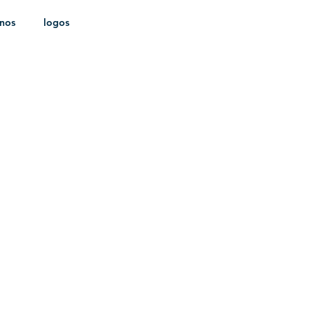
onos
logos
ldica