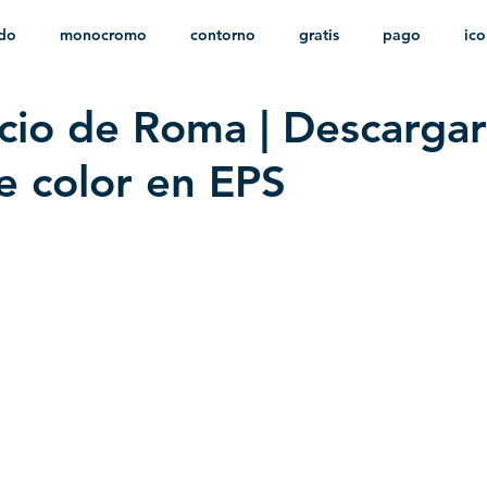
ido
monocromo
contorno
gratis
pago
ic
icio de Roma | Descargar
nfantil
HD
sin fondo
minimalista
psd
herá
e color en EPS