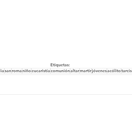
Etiquetas:
lia
san
roma
niño
eucaristía
comunión
altar
martir
jóvenes
acólito
tarcis