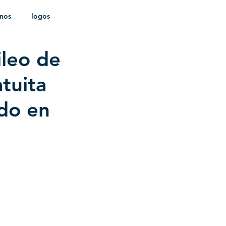
onos
logos
ileo de
ldica
tuita
ndo en