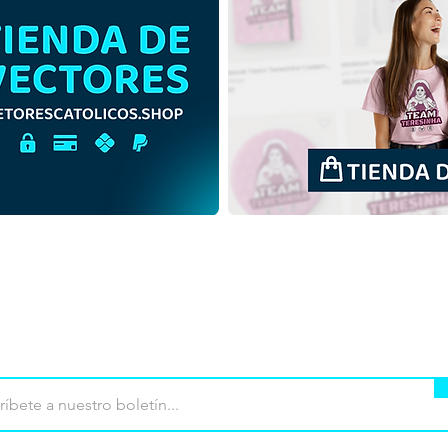
Luce y Santinho Mascotas
Luce
del Jubileo de la Esperanza
del 
2025 | Descargar gratis
2025
ilustración monocromática
ilus
en PNG
fond
mpra
Terminos de uso
Contacto
Contribu