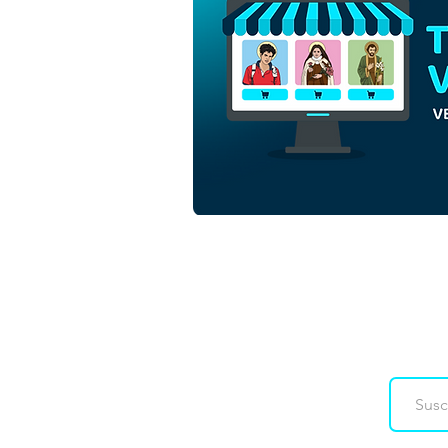
Luce y Santinho Mascotas
del Jubileo de la Esperanza
2025 | Descargar Vector
colorido en EPS
Downloads
Co