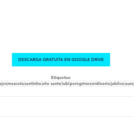
DESCARGA GRATUITA EN GOOGLE DRIVE
Etiquetas:
ajes
mascota
santinho
año santo
iubi
peregrinos
ordinario
jubileo
aura