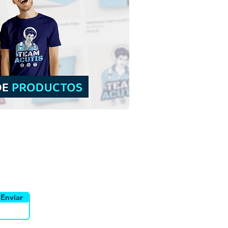
 y Santinho Mascotas
Jubileo de la Esperanza
 | Descargar gratis
tración de contorno sin
o en PNG
yente
Canais
Enviar