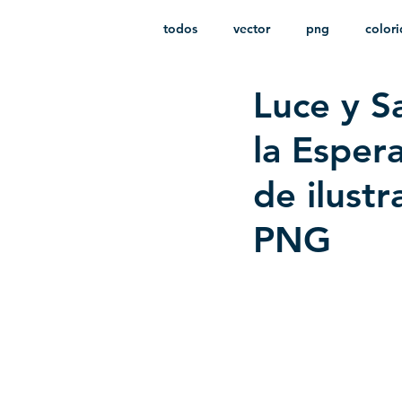
todos
vector
png
color
Luce y S
estampado
paquetes
i
la Esper
de ilustr
PNG