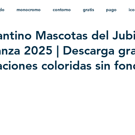
ido
monocromo
contorno
gratis
pago
ic
antino Mascotas del Jub
nfantil
HD
sin fondo
minimalista
psd
herá
anza 2025 | Descarga gra
aciones coloridas sin fo