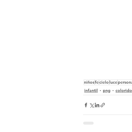
niños
fe
cielo
luce
person
infantil
png
colorido