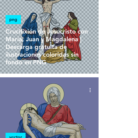
png
Crucifixión de Jesucristo con
María, Juan y Magdalena |
Descarga gratuita de
ilustraciones coloridas sin
fondo en PNG
vector