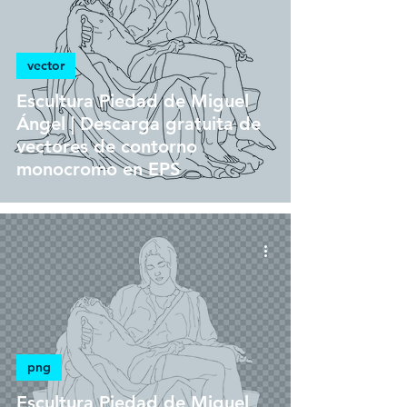
vector
Escultura Piedad de Miguel
Ángel | Descarga gratuita de
vectores de contorno
monocromo en EPS
png
Escultura Piedad de Miguel