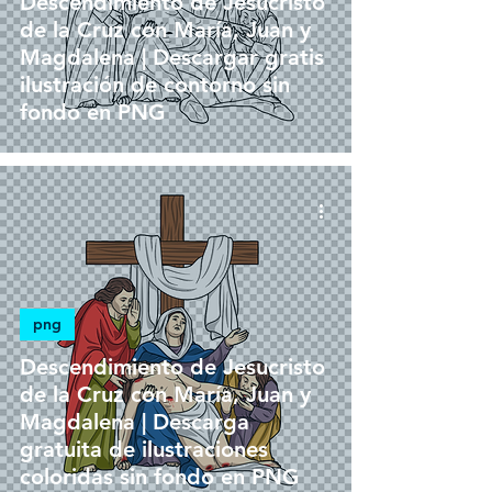
Descendimiento de Jesucristo
de la Cruz con María, Juan y
Magdalena | Descargar gratis
ilustración de contorno sin
fondo en PNG
png
Descendimiento de Jesucristo
de la Cruz con María, Juan y
Magdalena | Descarga
gratuita de ilustraciones
coloridas sin fondo en PNG