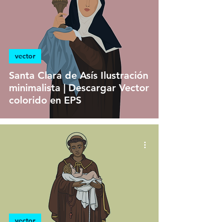
vector
Santa Clara de Asís Ilustración
minimalista | Descargar Vector
colorido en EPS
vector