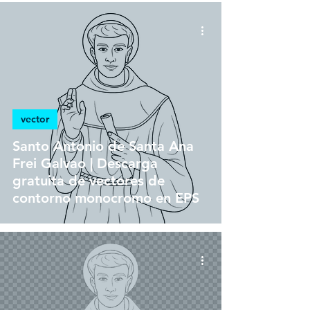
vector
Santo Antonio de Santa Ana
Frei Galvao | Descarga
gratuita de vectores de
contorno monocromo en EPS