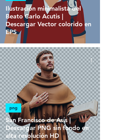
Ilustración minimalista del
Beato Carlo Acutis |
Descargar Vector colorido en
EPS
png
San Francisco de Asís |
Descargar PNG sin fondo en
alta resolución HD