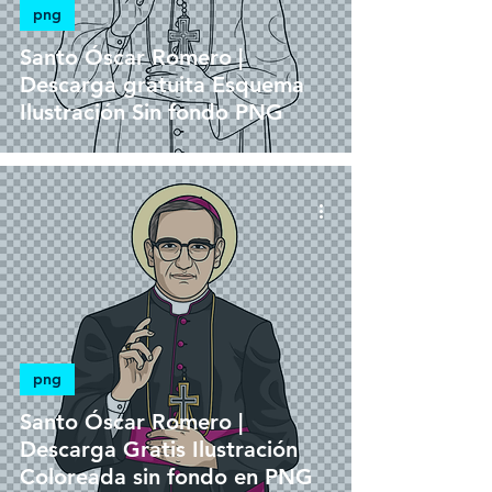
png
Santo Óscar Romero |
Descarga gratuita Esquema
Ilustración Sin fondo PNG
png
Santo Óscar Romero |
Descarga Gratis Ilustración
Coloreada sin fondo en PNG