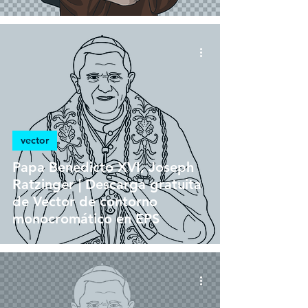
vector
Papa Benedicto XVI, Joseph
Ratzinger | Descarga gratuita
de Vector de contorno
monocromático en EPS