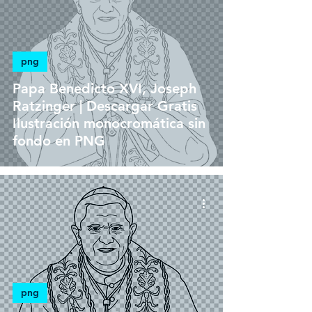
png
Papa Benedicto XVI, Joseph
Ratzinger | Descargar Gratis
Ilustración monocromática sin
fondo en PNG
png