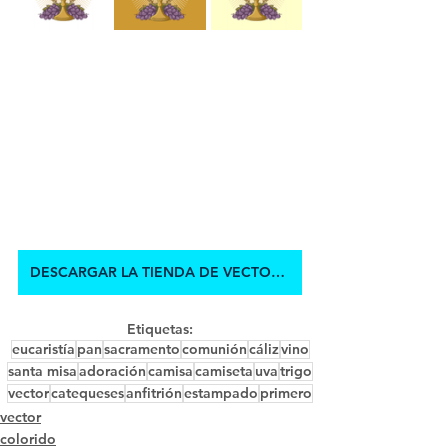
DESCARGAR LA TIENDA DE VECTORES
Etiquetas:
eucaristía
pan
sacramento
comunión
cáliz
vino
santa misa
adoración
camisa
camiseta
uva
trigo
vector
catequeses
anfitrión
estampado
primero
vector
colorido