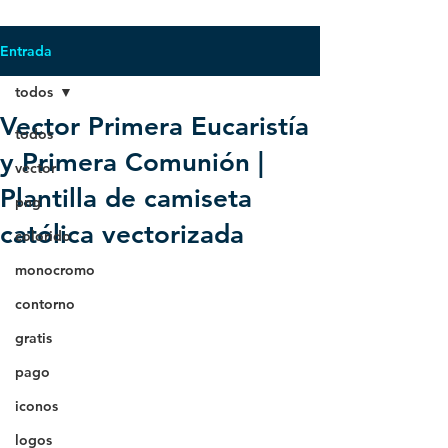
Entrada
todos
Vector Primera Eucaristía
todos
y Primera Comunión |
vector
Plantilla de camiseta
png
católica vectorizada
colorido
monocromo
contorno
gratis
pago
iconos
logos