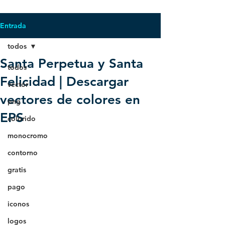
Entrada
todos
Santa Perpetua y Santa
todos
Felicidad | Descargar
vector
vectores de colores en
png
EPS
colorido
monocromo
contorno
gratis
pago
iconos
logos