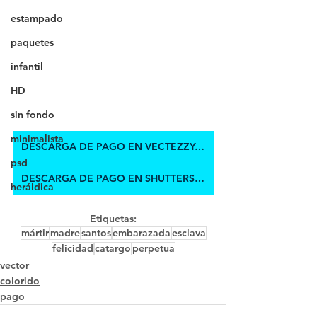
estampado
paquetes
infantil
HD
sin fondo
minimalista
DESCARGA DE PAGO EN VECTEZZY.COM
psd
DESCARGA DE PAGO EN SHUTTERSTOCK
heráldica
Etiquetas:
mártir
madre
santos
embarazada
esclava
felicidad
catargo
perpetua
vector
colorido
pago