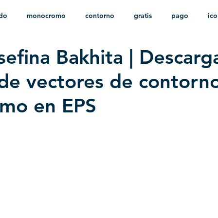
ido
monocromo
contorno
gratis
pago
ic
sefina Bakhita | Descarg
nfantil
HD
sin fondo
minimalista
psd
herá
 de vectores de contorn
mo en EPS