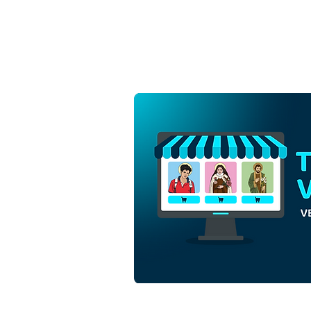
Santa Josefina Bakhita |
Descarga gratis la
ilustración sin fondo de
contorno en PNG