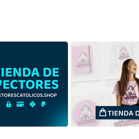
Santa Josefina Bakhita |
Sant
Descarga gratuita
Desc
Ilustración monocromática
en E
sin fondo en PNG