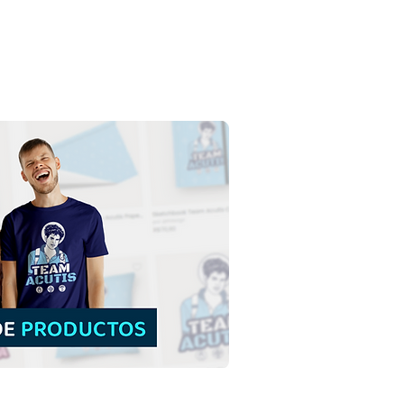
a Josefina Bakhita |
argar Vector de color
PS