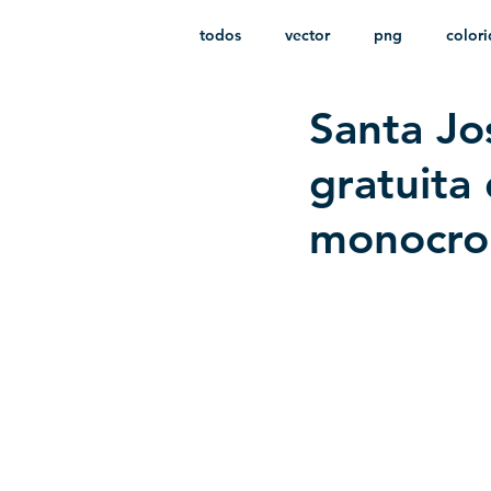
todos
vector
png
color
Santa Jo
estampado
paquetes
i
gratuita
monocro