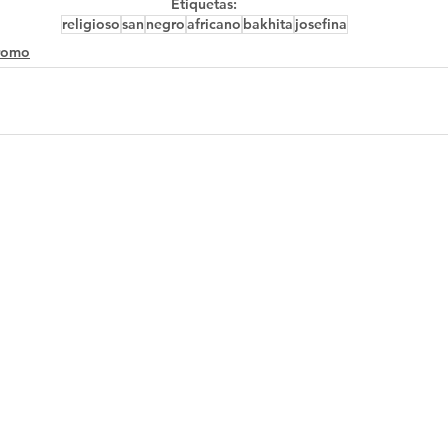
Etiquetas:
religioso
san
negro
africano
bakhita
josefina
romo