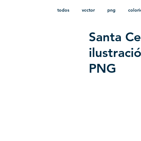
todos
vector
png
color
Santa Cec
estampado
paquetes
i
ilustrac
PNG