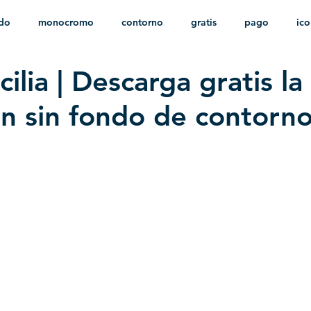
ido
monocromo
contorno
gratis
pago
ic
ilia | Descarga gratis la
nfantil
HD
sin fondo
minimalista
psd
herá
ión sin fondo de contorn