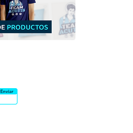
a Cecilia | Descarga
ita Ilustración a color
fondo en PNG
yente
Canais
Enviar