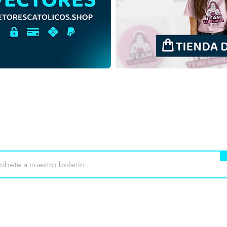
Santa Cecilia | Descarga
Sant
gratuita Ilustración
gratu
monocromática sin fondo
sin 
PNG
mpra
Terminos de uso
Contacto
Contribu