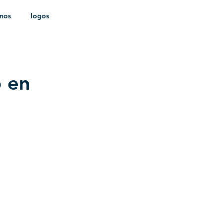
onos
logos
ldica
o en