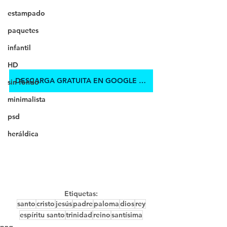
estampado
paquetes
infantil
HD
DESCARGA GRATUITA EN GOOGLE DRIVE
sin fondo
minimalista
psd
heráldica
Etiquetas:
santo
cristo
jesús
padre
paloma
dios
rey
espíritu santo
trinidad
reino
santísima