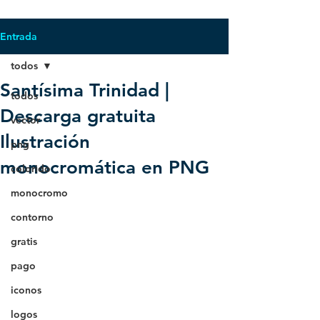
Entrada
todos
Santísima Trinidad |
todos
Descarga gratuita
vector
Ilustración
png
monocromática en PNG
colorido
monocromo
contorno
gratis
pago
iconos
logos