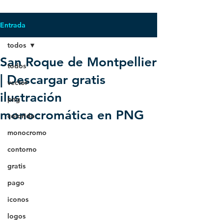
Entrada
todos
San Roque de Montpellier
todos
| Descargar gratis
vector
ilustración
png
monocromática en PNG
colorido
monocromo
contorno
gratis
pago
iconos
logos