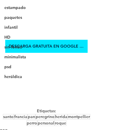
estampado
paquetes
infantil
HD
DESCARGA GRATUITA EN GOOGLE DRIVE
sin fondo
minimalista
psd
heráldica
Etiquetas:
santo
francia
pan
peregrino
herida
montpellier
perro
personal
roque