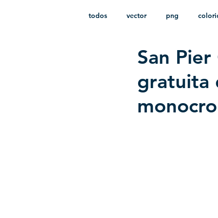
todos
vector
png
color
San Pier 
estampado
paquetes
i
gratuita
monocro