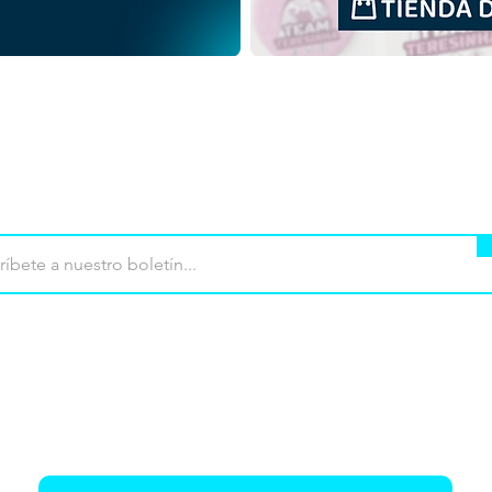
PNG
mpra
Terminos de uso
Contacto
Contribu