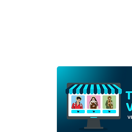
San Pier Giorgio Frassati |
Descargar Vector colorido
en EPS