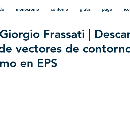
ido
monocromo
contorno
gratis
pago
ic
Giorgio Frassati | Desca
nfantil
HD
sin fondo
minimalista
psd
herá
 de vectores de contorn
mo en EPS