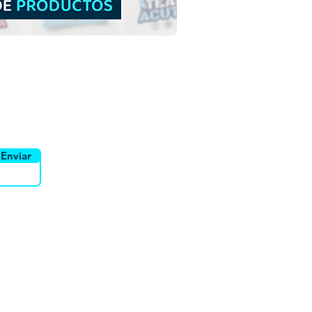
yente
Canais
Enviar