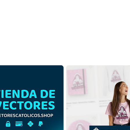
San Pier Giorgio Frassati |
San P
Descargar gratis ilustración
Desc
monocromática en PNG
de c