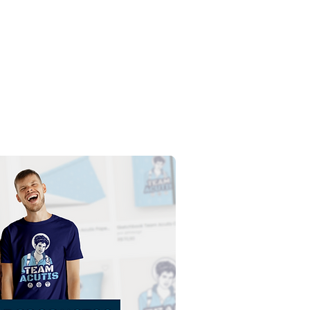
ier Giorgio Frassati |
argar gratis ilustración
ontorno sin fondo en