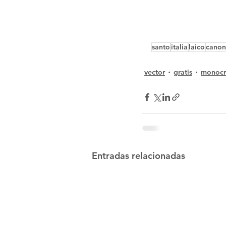
santo
italia
laico
canon
vector
gratis
monoc
Entradas relacionadas