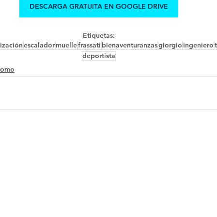
DESCARGA GRATUITA EN GOOGLE DRIVE
Etiquetas:
ización
escalador
muelle
frassati
bienaventuranzas
giorgio
ingeniero
deportista
romo