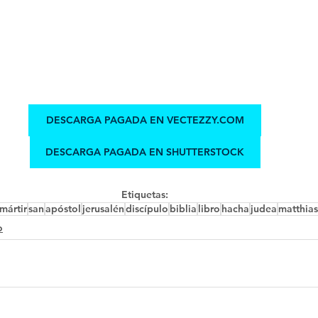
DESCARGA PAGADA EN VECTEZZY.COM
DESCARGA PAGADA EN SHUTTERSTOCK
Etiquetas:
mártir
san
apóstol
jerusalén
discípulo
biblia
libro
hacha
judea
matthias
o