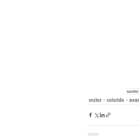
santo
vector
colorido
pag