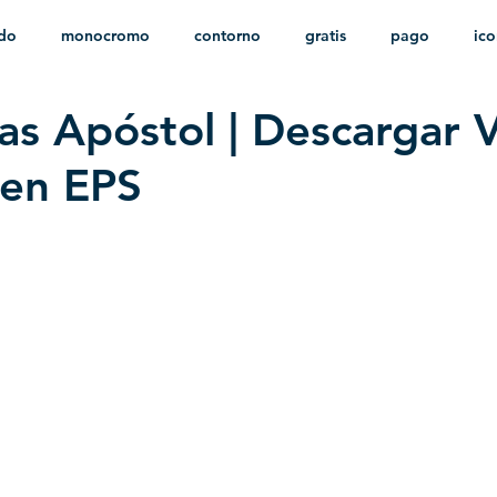
ido
monocromo
contorno
gratis
pago
ic
as Apóstol | Descargar 
nfantil
HD
sin fondo
minimalista
psd
herá
 en EPS