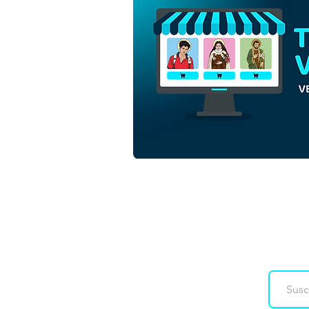
San Matías Apóstol |
Descarga gratuita de Vector
de contorno monocromático
en EPS
Downloads
Co