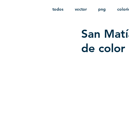
todos
vector
png
color
San Matí
estampado
paquetes
i
de color