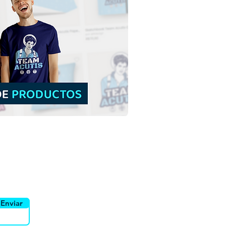
Matías Apóstol |
arga Gratis Ilustración
reada sin fondo en PNG
yente
Canais
Enviar