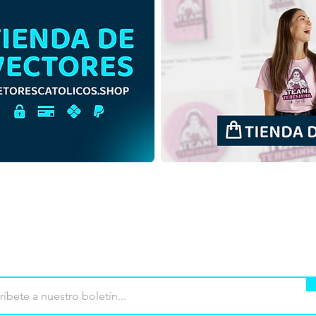
San Matías Apóstol |
San 
Descarga gratuita Esquema
Desc
Ilustración Sin fondo PNG
Colo
mpra
Terminos de uso
Contacto
Contribu