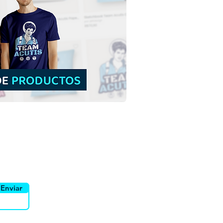
uan Pablo II, Papa |
arga gratuita
ración a color sin fondo
PNG
yente
Canais
Enviar