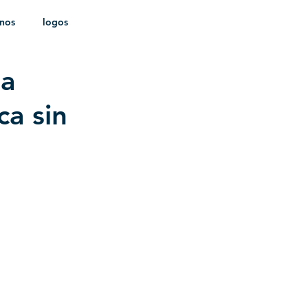
onos
logos
ga
ldica
ca sin