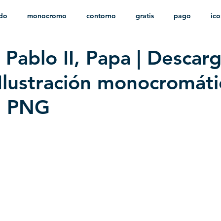
ido
monocromo
contorno
gratis
pago
ic
 Pablo II, Papa | Descar
nfantil
HD
sin fondo
minimalista
psd
herá
 Ilustración monocromáti
n PNG