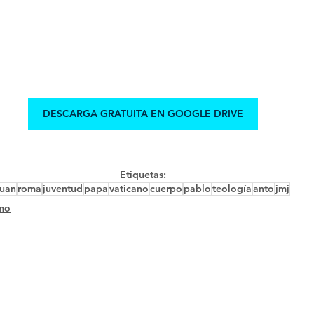
DESCARGA GRATUITA EN GOOGLE DRIVE
Etiquetas:
juan
roma
juventud
papa
vaticano
cuerpo
pablo
teología
anto
jmj
mo