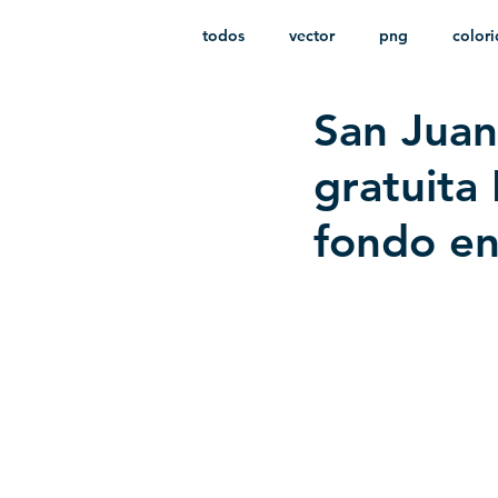
todos
vector
png
color
San Juan
estampado
paquetes
i
gratuita
fondo e