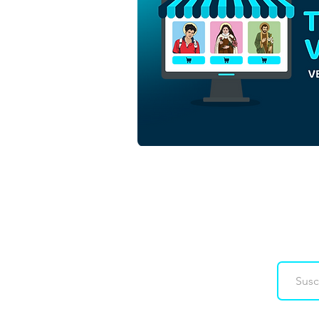
San Juan Pablo II, Papa |
Descarga gratuita Vector de
contorno monocromático sin
fondo en EPS
Downloads
Co