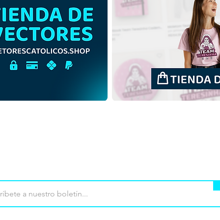
San Juan Pablo II, Papa |
San J
Descarga gratis la
Desc
ilustración sin fondo de
Ilust
contorno en PNG
en 
mpra
Terminos de uso
Contacto
Contribu