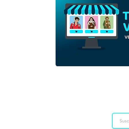
San Gabriel de la Virgen
Dolorosa | Descarga gratuita
de Vector de contorno
monocromático en EPS
Downloads
Co