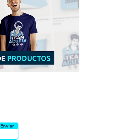
Gabriel de la Virgen
rosa | Descarga Gratis
tración Coloreada sin
o en PNG
yente
Canais
Enviar