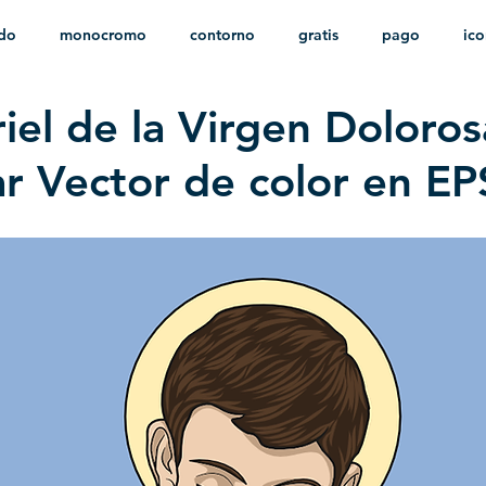
ido
monocromo
contorno
gratis
pago
ic
iel de la Virgen Doloros
nfantil
HD
sin fondo
minimalista
psd
herá
r Vector de color en EP