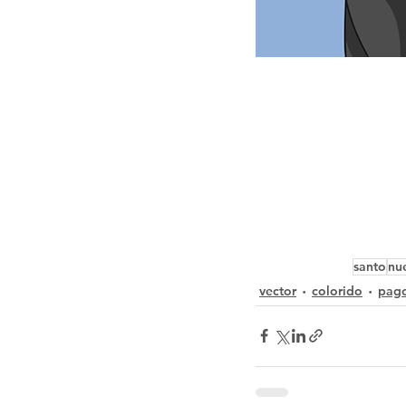
santo
nu
vector
colorido
pag