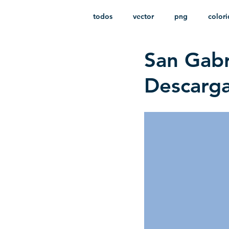
todos
vector
png
color
San Gabr
estampado
paquetes
i
Descarga