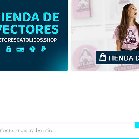
San Gabriel de la Virgen
San 
Dolorosa | Descarga gratuita
Dolo
Esquema Ilustración Sin
Ilus
fondo PNG
fond
mpra
Terminos de uso
Contacto
Contribu