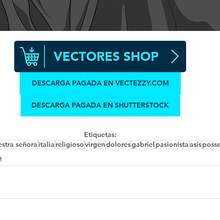
DESCARGA PAGADA EN VECTEZZY.COM
DESCARGA PAGADA EN SHUTTERSTOCK
Etiquetas:
estra señora
italia
religioso
virgen
dolores
gabriel
pasionista
asís
posse
o