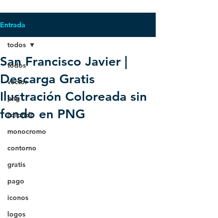
Entrada
todos
San Francisco Javier |
todos
Descarga Gratis
vector
Ilustración Coloreada sin
png
fondo en PNG
colorido
monocromo
contorno
gratis
pago
iconos
logos