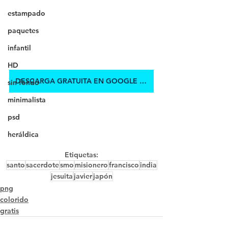
estampado
paquetes
infantil
HD
DESCARGA GRATUITA EN GOOGLE DRIVE
sin fondo
minimalista
psd
heráldica
Etiquetas:
santo
sacerdote
smo
misionero
francisco
india
jesuita
javier
japón
png
colorido
gratis