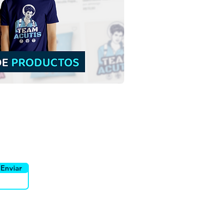
Cosme y San Damián |
argar gratis Ilustración
olor sin fondo en PNG
yente
Canais
Enviar