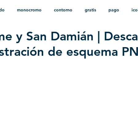
ido
monocromo
contorno
gratis
pago
ic
e y San Damián | Desca
nfantil
HD
sin fondo
minimalista
psd
herá
lustración de esquema P