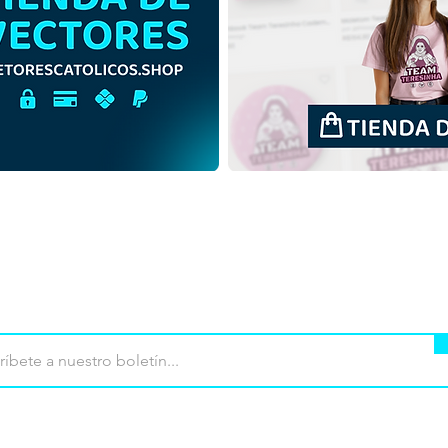
San Cosme y San Damián |
San 
Descarga gratuita de
Desc
ilustración monocromática
en c
en PNG
mpra
Terminos de uso
Contacto
Contribu