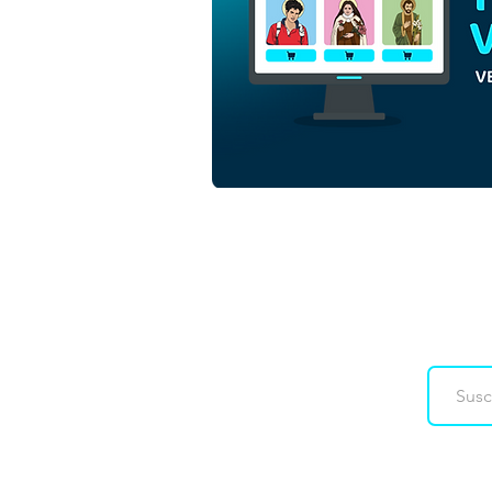
San Cosme y San Damián |
Descarga gratuita de
vectores de contorno
monocromo en EPS
Downloads
Co