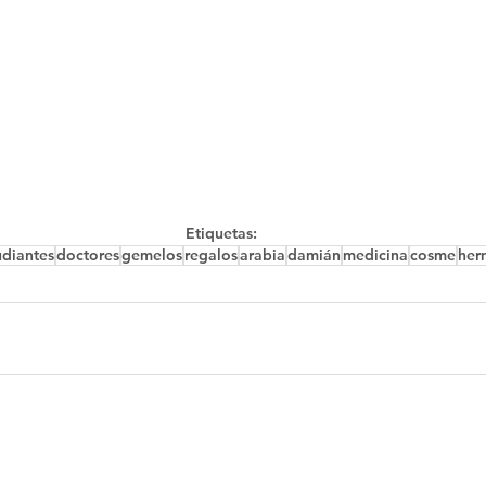
Etiquetas:
udiantes
doctores
gemelos
regalos
arabia
damián
medicina
cosme
her