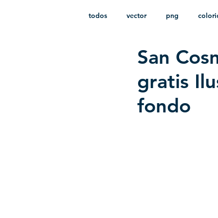
todos
vector
png
color
San Cosm
estampado
paquetes
i
gratis I
fondo