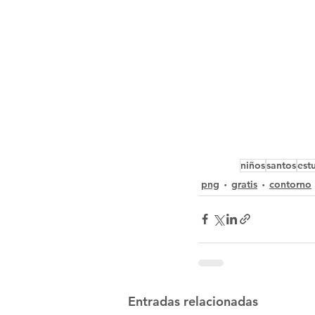
niños
santos
est
png
gratis
contorno
Entradas relacionadas