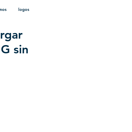
onos
logos
rgar
ldica
NG sin