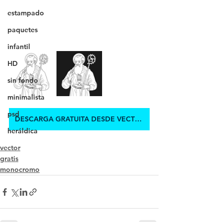
estampado
paquetes
infantil
HD
sin fondo
minimalista
psd
DESCARGA GRATUITA DESDE VECTEZZY.COM
heráldica
vector
gratis
monocromo