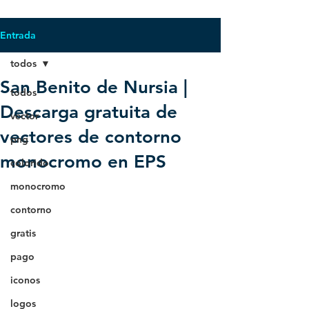
Entrada
todos
San Benito de Nursia |
todos
Descarga gratuita de
vector
vectores de contorno
png
monocromo en EPS
colorido
monocromo
contorno
gratis
pago
iconos
logos