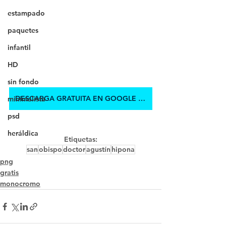
estampado
paquetes
infantil
HD
sin fondo
DESCARGA GRATUITA EN GOOGLE DRIVE
minimalista
psd
heráldica
Etiquetas:
san
obispo
doctor
agustín
hipona
png
gratis
monocromo