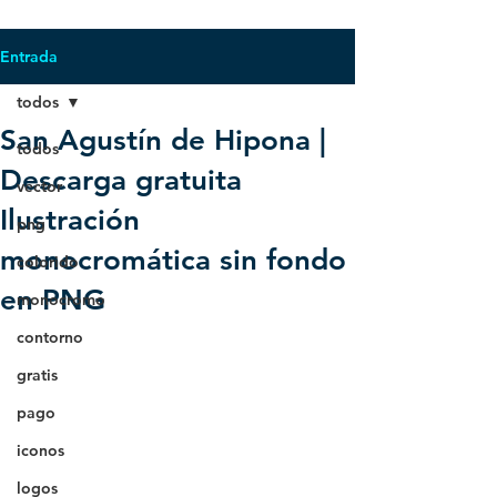
Entrada
todos
San Agustín de Hipona |
todos
Descarga gratuita
vector
Ilustración
png
monocromática sin fondo
colorido
en PNG
monocromo
contorno
gratis
pago
iconos
logos