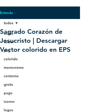
Entrada
todos
Sagrado Corazón de
todos
Jesucristo | Descargar
vector
Vector colorido en EPS
png
colorido
monocromo
contorno
gratis
pago
iconos
logos