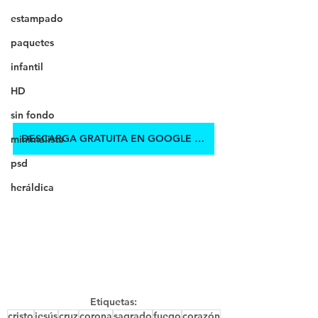
estampado
paquetes
infantil
HD
sin fondo
DESCARGA GRATUITA EN GOOGLE DRIVE
minimalista
psd
heráldica
Etiquetas:
cristo
jesús
cruz
corona
sagrado
fuego
corazón