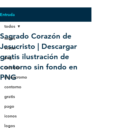
Entrada
todos
Sagrado Corazón de
todos
Jesucristo | Descargar
vector
gratis ilustración de
png
contorno sin fondo en
colorido
PNG
monocromo
contorno
gratis
pago
iconos
logos