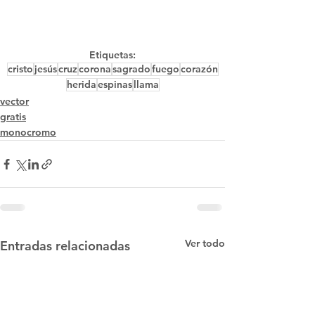
Etiquetas:
cristo
jesús
cruz
corona
sagrado
fuego
corazón
herida
espinas
llama
vector
gratis
monocromo
Ver todo
Entradas relacionadas