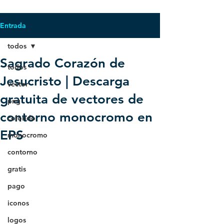
Entrada
todos
Sagrado Corazón de
todos
Jesucristo | Descarga
vector
gratuita de vectores de
png
contorno monocromo en
colorido
EPS
monocromo
contorno
gratis
pago
iconos
logos