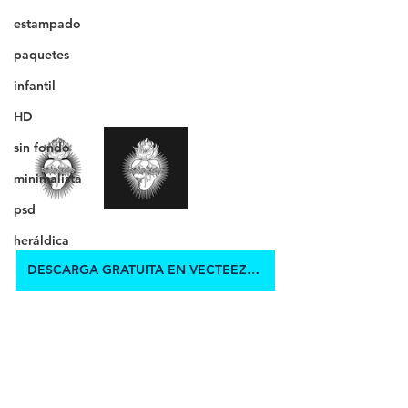
estampado
paquetes
infantil
HD
sin fondo
minimalista
psd
heráldica
DESCARGA GRATUITA EN VECTEEZY.COM