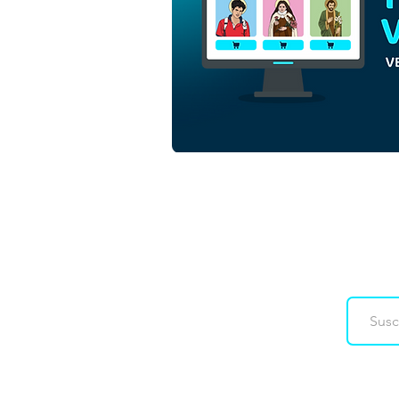
Nuestra Señora de Nazaret |
Descarga gratuita de Vector
de contorno monocromático
en EPS
Downloads
Co