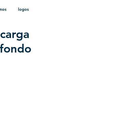
onos
logos
scarga
ldica
 fondo