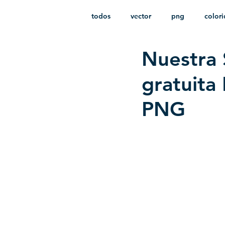
todos
vector
png
color
Nuestra 
estampado
paquetes
i
gratuita
PNG