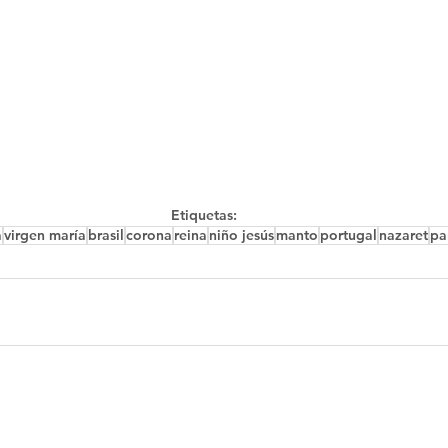
Etiquetas:
a
virgen maría
brasil
corona
reina
niño jesús
manto
portugal
nazaret
pa