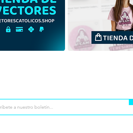
Nuestra Señora de Nazaret |
Nues
Descarga gratuita
Desc
Ilustración monocromática
Colo
en PNG
mpra
Terminos de uso
Contacto
Contribu