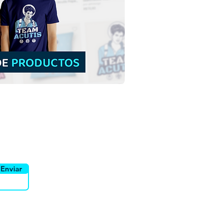
tra Señora de Nazaret |
arga Gratis Ilustración
reada sin fondo en PNG
yente
Canais
Enviar