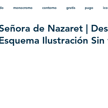
ido
monocromo
contorno
gratis
pago
ic
Señora de Nazaret | De
nfantil
HD
sin fondo
minimalista
psd
herá
 Esquema Ilustración Sin