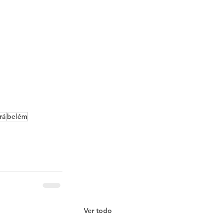
rá
belém
Ver todo