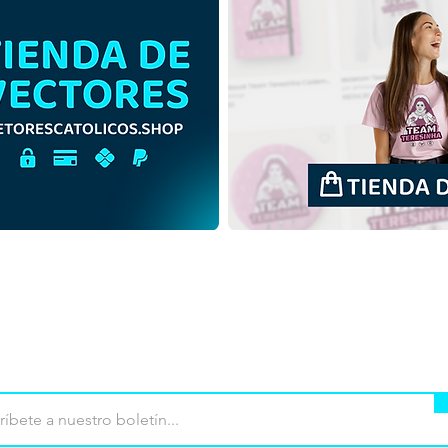
Nuestra Señora de La
Nues
Salette | Descarga gratis la
Sale
ilustración sin fondo de
Ilust
contorno en PNG
en 
mpra
Terminos de uso
Contacto
Contribu