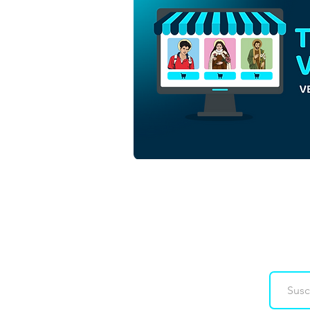
Nuestra Señora de La
Salette | Descarga gratuita
Vector Monocromo
Esquema sin fondo en EPS
Downloads
Co