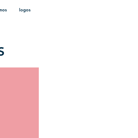
onos
logos
ldica
S