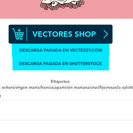
DESCARGA PAGADA EN VECTEZZY.COM
DESCARGA PAGADA EN SHUTTERSTOCK
Etiquetas:
a señora
virgen maría
francia
aparición mariana
crucifijo
rosas
la salet
o