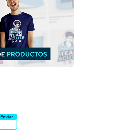
tra Señora de La
tte | Descarga gratuita
ración a color sin fondo
PNG
yente
Canais
Enviar