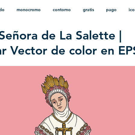
ido
monocromo
contorno
gratis
pago
ic
Señora de La Salette |
nfantil
HD
sin fondo
minimalista
psd
herá
r Vector de color en EP