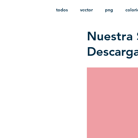
todos
vector
png
color
Nuestra 
estampado
paquetes
i
Descarga