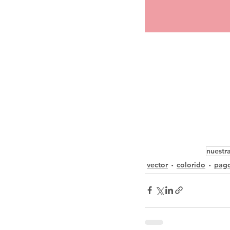
nuestr
vector
colorido
pag