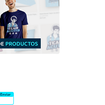
tra Señora de la
vidad | Descarga
ita de ilustraciones
ridas sin fondo en PNG
yente
Canais
Enviar