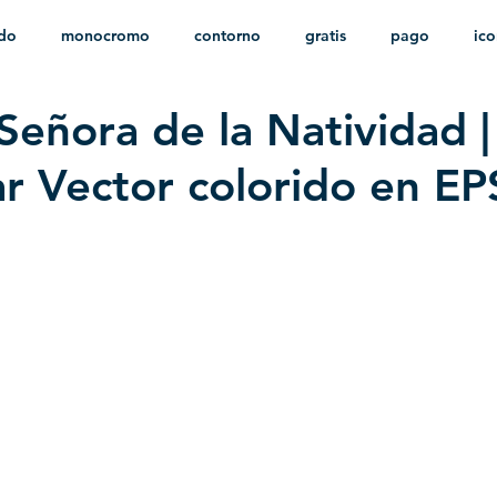
ido
monocromo
contorno
gratis
pago
ic
Señora de la Natividad |
nfantil
HD
sin fondo
minimalista
psd
herá
r Vector colorido en EP