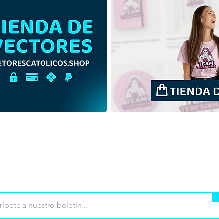
Nuestra Señora de la
Nues
Natividad | Descargar gratis
Nati
ilustración de contorno sin
gratu
fondo en PNG
colo
mpra
Terminos de uso
Contacto
Contribu