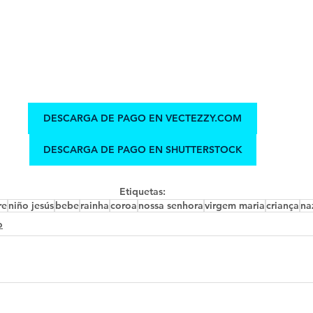
DESCARGA DE PAGO EN VECTEZZY.COM
DESCARGA DE PAGO EN SHUTTERSTOCK
Etiquetas:
re
niño jesús
bebe
rainha
coroa
nossa senhora
virgem maria
criança
na
o