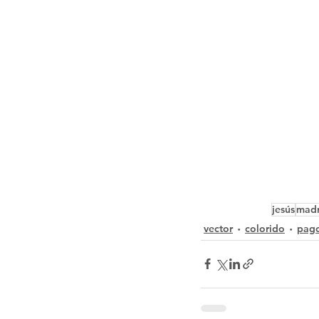
jesús
mad
vector
colorido
pag