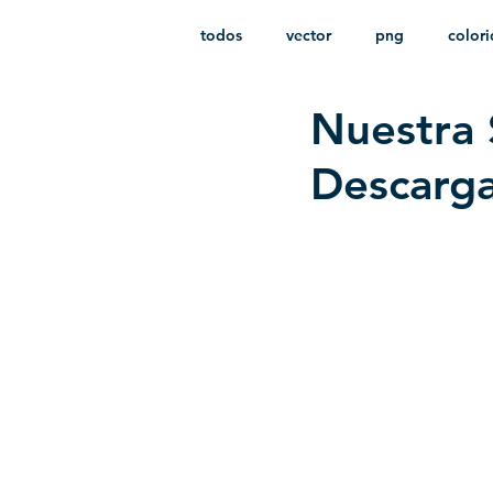
todos
vector
png
color
Nuestra 
estampado
paquetes
i
Descarga