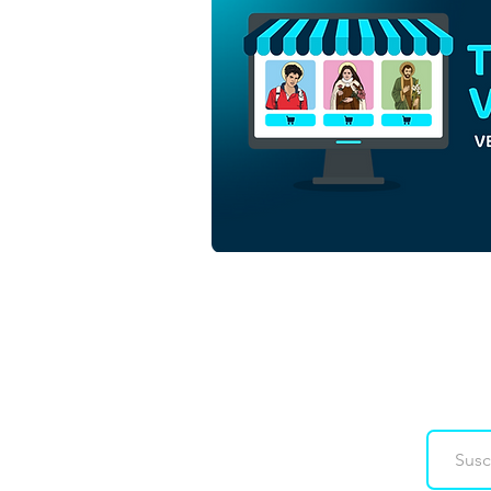
Nuestra Señora de la
Natividad | Descarga
gratuita de vectores de
contorno monocromo en
EPS
Downloads
Co