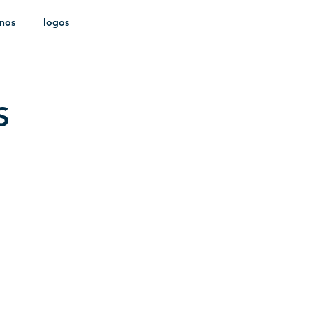
onos
logos
ldica
S