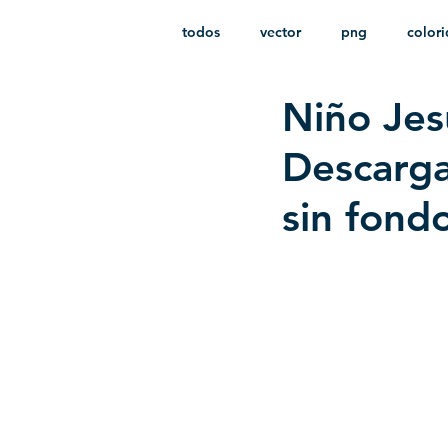
todos
vector
png
color
Niño Jes
estampado
paquetes
i
Descarga
sin fond