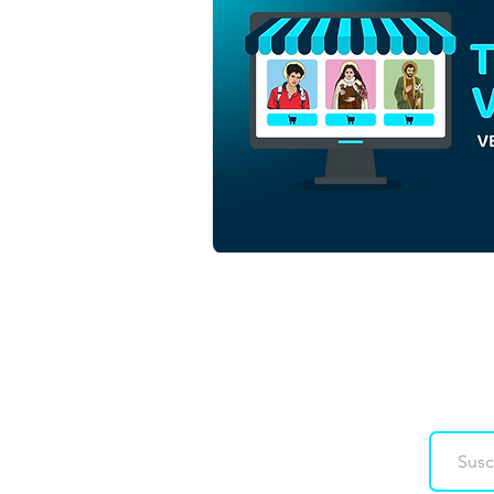
Niño Jesús en el pesebre de
Navidad | Descargar Vector
de color en EPS
Downloads
Co