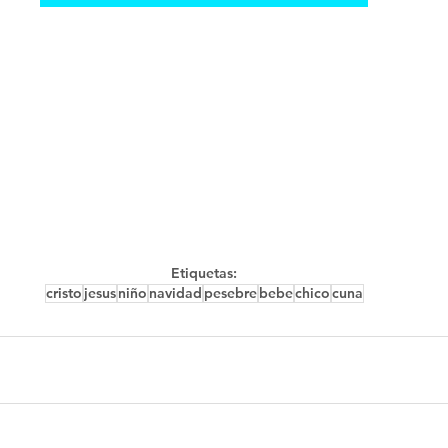
Etiquetas:
cristo
jesus
niño
navidad
pesebre
bebe
chico
cuna