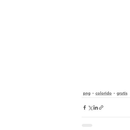
png
colorido
gratis