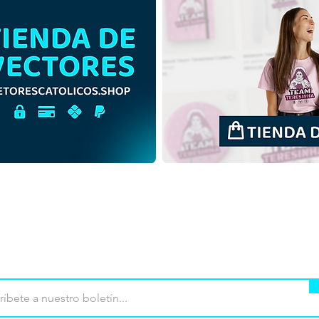
Niño Jesús en el pesebre de
Niño
Navidad | Descarga gratuita
Navi
Ilustración monocromática
Esqu
sin fondo en PNG
fon
mpra
Terminos de uso
Contacto
Contribu