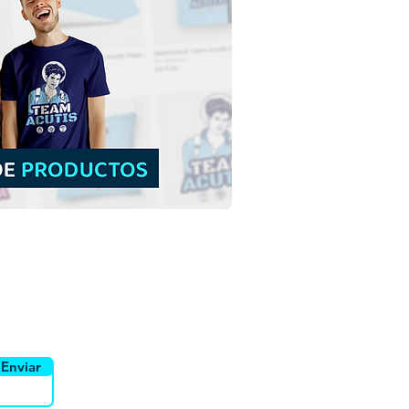
 Jesús en el pesebre de
dad | Descarga gratuita
ema Ilustración Sin
do PNG
yente
Canais
Enviar