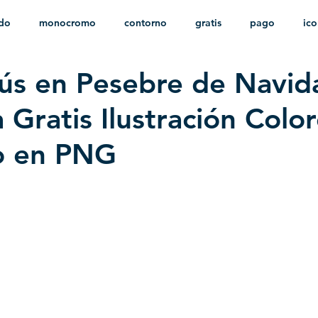
ido
monocromo
contorno
gratis
pago
ic
ús en Pesebre de Navida
nfantil
HD
sin fondo
minimalista
psd
herá
 Gratis Ilustración Colo
o en PNG