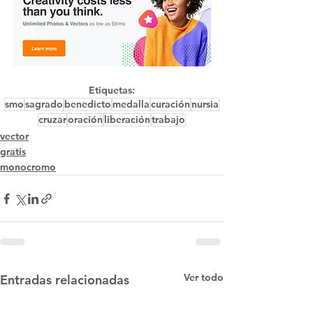
Etiquetas:
smo
sagrado
benedicto
medalla
curación
nursia
cruzar
oración
liberación
trabajo
vector
gratis
monocromo
Ver todo
Entradas relacionadas