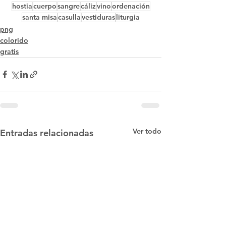
hostia
cuerpo
sangre
cáliz
vino
ordenación
santa misa
casulla
vestiduras
liturgia
png
colorido
gratis
Ver todo
Entradas relacionadas