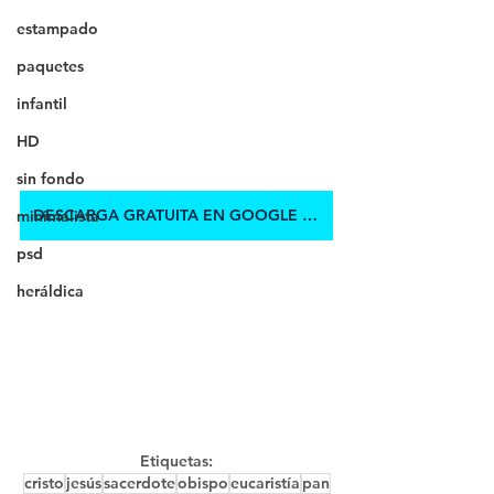
estampado
paquetes
infantil
HD
sin fondo
DESCARGA GRATUITA EN GOOGLE DRIVE
minimalista
psd
heráldica
Etiquetas:
cristo
jesús
sacerdote
obispo
eucaristía
pan