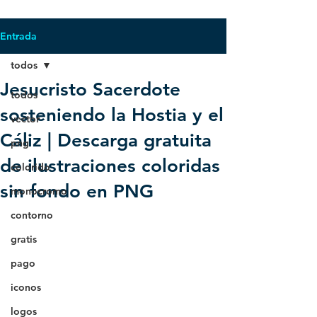
Entrada
todos
Jesucristo Sacerdote
todos
sosteniendo la Hostia y el
vector
Cáliz | Descarga gratuita
png
de ilustraciones coloridas
colorido
sin fondo en PNG
monocromo
contorno
gratis
pago
iconos
logos