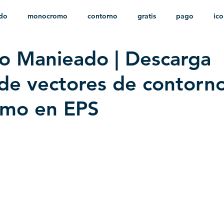
ido
monocromo
contorno
gratis
pago
ic
to Manieado | Descarga
nfantil
HD
sin fondo
minimalista
psd
herá
 de vectores de contorn
mo en EPS