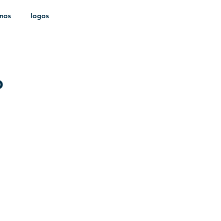
onos
logos
ldica
o