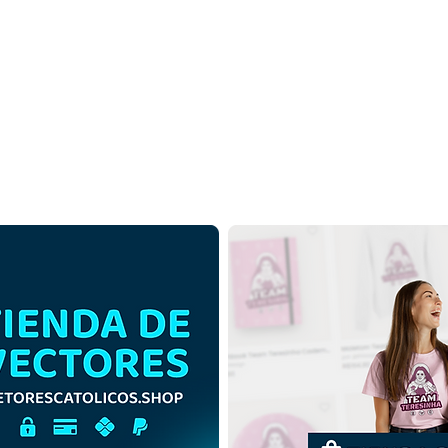
Jesucristo Manieado |
Jesu
Descargar gratis ilustración
Desc
monocromática en PNG
de c