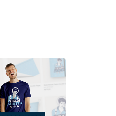
cristo Manieado |
argar gratis ilustración
ontorno sin fondo en