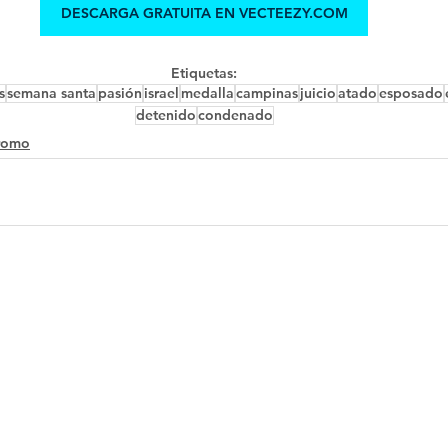
DESCARGA GRATUITA EN VECTEEZY.COM
Etiquetas:
s
semana santa
pasión
israel
medalla
campinas
juicio
atado
esposado
detenido
condenado
romo