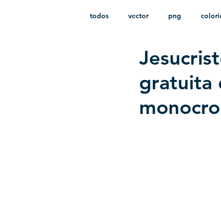
todos
vector
png
color
Jesucris
estampado
paquetes
i
gratuita
monocro