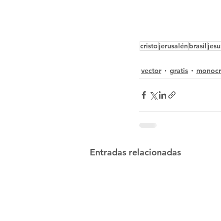
cristo
jerusalén
brasil
jesu
vector
gratis
monoc
Entradas relacionadas