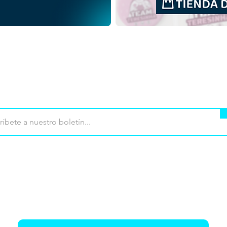
PNG
mpra
Terminos de uso
Contacto
Contribu