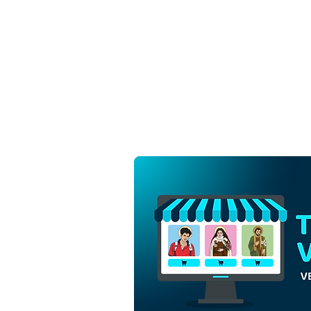
Jesucristo Manieado |
Descargar Vector colorido
en EPS