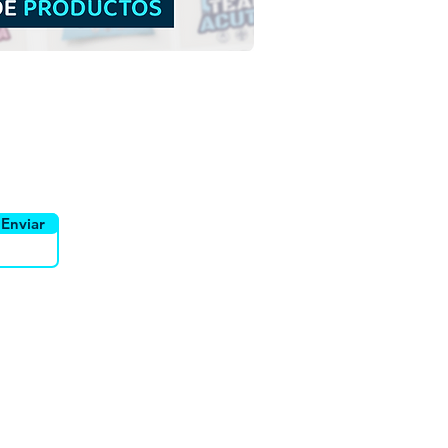
yente
Canais
Enviar