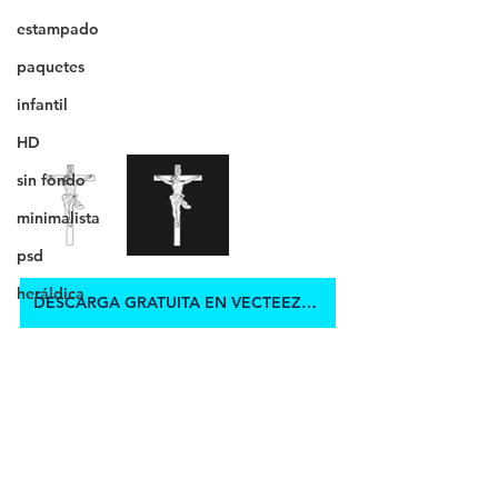
estampado
paquetes
infantil
HD
sin fondo
minimalista
psd
heráldica
DESCARGA GRATUITA EN VECTEEZY.COM