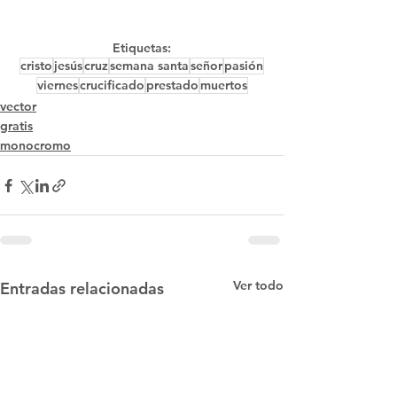
Etiquetas:
cristo
jesús
cruz
semana santa
señor
pasión
viernes
crucificado
prestado
muertos
vector
gratis
monocromo
Ver todo
Entradas relacionadas