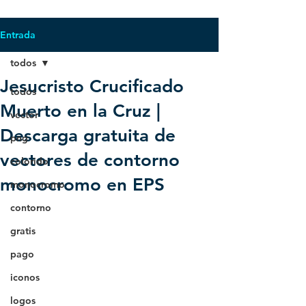
Entrada
todos
Jesucristo Crucificado
todos
Muerto en la Cruz |
vector
Descarga gratuita de
png
vectores de contorno
colorido
monocromo en EPS
monocromo
contorno
gratis
pago
iconos
logos