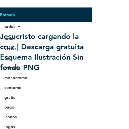
Entrada
todos
Jesucristo cargando la
todos
cruz | Descarga gratuita
vector
Esquema Ilustración Sin
png
fondo PNG
colorido
monocromo
contorno
gratis
pago
iconos
logos