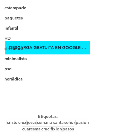
estampado
paquetes
infantil
HD
DESCARGA GRATUITA EN GOOGLE DRIVE
sin fondo
minimalista
psd
heráldica
Etiquetas:
cristo
cruz
jesus
semana santa
señor
pasion
cuaresma
crucifixion
pasos