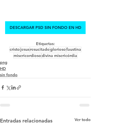
DESCARGAR PSD SIN FONDO EN HD
Etiquetas:
cristo
jesus
resucitado
glorioso
faustina
misericordioso
divina misericórdia
png
HD
sin fondo
Ver todo
Entradas relacionadas