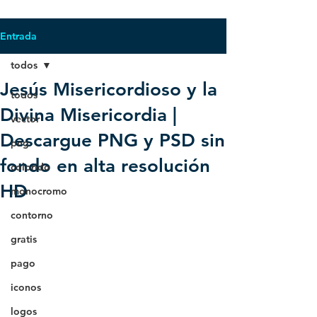
Entrada
todos
Jesús Misericordioso y la
todos
Divina Misericordia |
vector
Descargue PNG y PSD sin
png
fondo en alta resolución
colorido
HD
monocromo
contorno
gratis
pago
iconos
logos