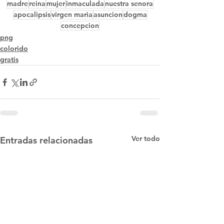
madre
reina
mujer
inmaculada
nuestra senora
apocalipsis
virgen maria
asuncion
dogma
concepcion
png
colorido
gratis
Ver todo
Entradas relacionadas