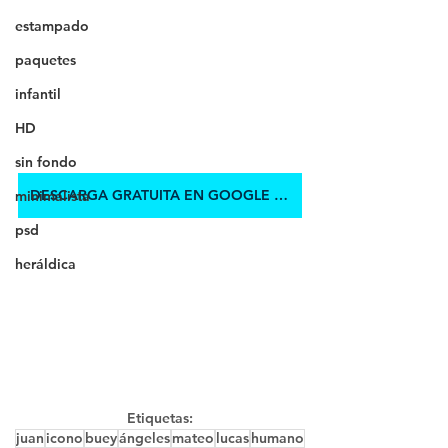
estampado
paquetes
infantil
HD
sin fondo
DESCARGA GRATUITA EN GOOGLE DRIVE
minimalista
psd
heráldica
Etiquetas:
juan
icono
buey
ángeles
mateo
lucas
humano