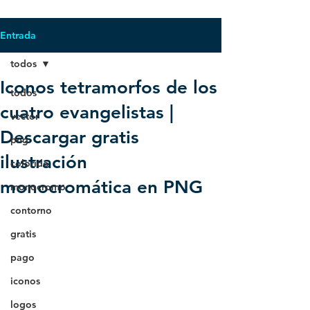
Entrada
todos
Iconos tetramorfos de los
todos
cuatro evangelistas |
vector
Descargar gratis
png
ilustración
colorido
monocromática en PNG
monocromo
contorno
gratis
pago
iconos
logos